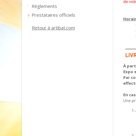
de vot
Règlements
Prestataires officiels
Horair
Retour à artibat.com
LIV
À part
Expo 
Par co
effect
En cas
Une pr