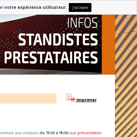
er votre expérience utilisateur.
J'accepte
Imprimer
verture aux visiteurs
de 7h30 à 9h00
(
sur présentation