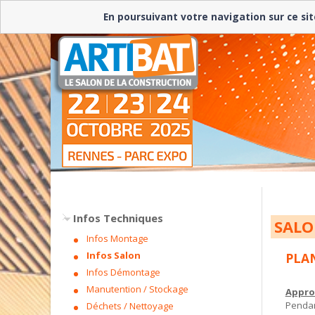
En poursuivant votre navigation sur ce sit
Infos Techniques
SALO
Infos Montage
Infos Salon
PLA
Infos Démontage
Manutention / Stockage
Appro
Pendan
Déchets / Nettoyage