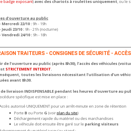
re badge exposant
)
avec des chariots à roulettes uniquement
, ou le 
es d'ouverture au public
- Mercredi 22/10 :
9h - 19h
- Jeudi 23/10 :
9h - 21h (nocturne)
- Vendredi 24/10 :
9h - 18h
RAISON TRAITEURS - CONSIGNES DE SÉCURITÉ - ACCÈS
ir de l’ouverture au public (après 8h30), l’accès des véhicules (voitur
est
STRICTEMENT INTERDIT
.
nséquent, toutes les livraisons nécessitant l’utilisation d’un véh
uées avant 8h30.
 de livraison INDISPENSABLE pendant les heures d’ouverture au publ
océdure spécifique est mise en place :
Accès autorisé UNIQUEMENT pour un arrêt-minute en zone de rétention
Porte
B
ou Porte
G
(voir
plan du site
)
Déchargement rapide du matériel ou des marchandises
Le véhicule doit ensuite être garé sur le
parking visiteurs
Acheminement du matériel jusqu’au stand :