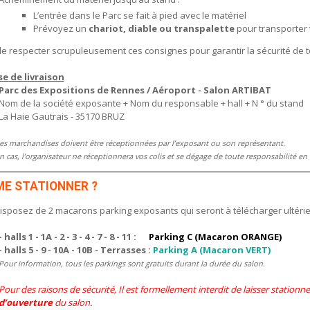
L’entrée dans le Parc se fait à pied avec le matériel
Prévoyez un
chariot, diable ou transpalette
pour transporter 
de respecter scrupuleusement ces consignes pour garantir la sécurité de
e de livraison
Parc des Expositions de Rennes / Aéroport - Salon ARTIBAT
Nom de la société exposante + Nom du responsable + hall + N ° du stand
La Haie Gautrais - 35170 BRUZ
es marchandises doivent être réceptionnées par l’exposant ou son représentant.
 cas, l’organisateur ne réceptionnera vos colis et se dégage de toute responsabilité en 
ME STATIONNER ?
isposez de 2 macarons parking exposants qui seront à télécharger ultéri
- halls 1 - 1A - 2 - 3 - 4 - 7 - 8 - 11 :
Parking C (Macaron ORANGE)
- halls 5 - 9 - 10A - 10B - Terrasses :
Parking A (Macaron VERT)
Pour information, tous les parkings sont gratuits durant la durée du salon.
Pour des raisons de sécurité, Il est formellement interdit de laisser stationn
d’ouverture
du salon.