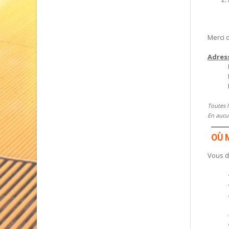
Merci 
Adress
Toutes l
En aucun
OÙ 
Vous d